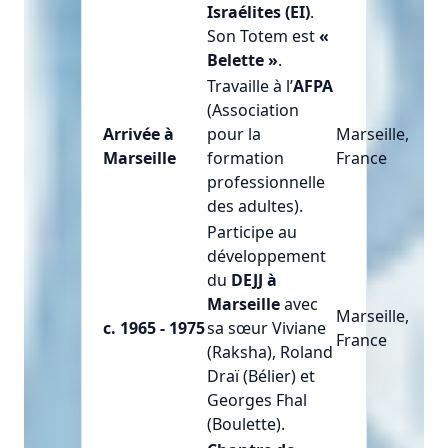
Israélites (EI)
.
Son Totem est
«
Belette »
.
Travaille à l’
AFPA
(Association
Arrivée à
pour la
Marseille,
Marseille
formation
France
professionnelle
des adultes).
Participe au
développement
du
DEJJ à
Marseille
avec
Marseille,
c. 1965 - 1975
sa sœur Viviane
France
(Raksha), Roland
Draï (Bélier) et
Georges Fhal
(Boulette).