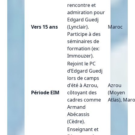
rencontre et
admiration pour
Edgard Guedj
Vers 15 ans
(Lynclair).
Maroc
Participe à des
séminaires de
formation (ex:
Immouzer).
Rejoint le PC
d’Edgard Guedj
lors de camps
d'été à Azrou,
Azrou
Période EIM
côtoyant des
(Moyen
cadres comme
Atlas), Mar
Armand
Abécassis
(Cèdre).
Enseignant et