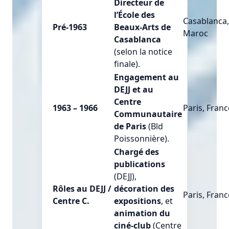
Directeur de
l’École des
Casablanca
Pré-1963
Beaux-Arts de
Maroc
Casablanca
(selon la notice
finale).
Engagement au
DEJJ et au
Centre
1963 – 1966
Paris, Franc
Communautaire
de Paris
(Bld
Poissonnière).
Chargé des
publications
(DEJJ),
Rôles au DEJJ /
décoration des
Paris, Franc
Centre C.
expositions
, et
animation du
ciné-club
(Centre