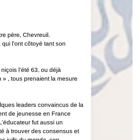
e père, Chevreuil.
qui l’ont côtoyé tant son
içois l’été 63, ou déjà
 » , tous prenaient la mesure
elques leaders convaincus de la
ement de jeunesse en France
’éducateur fut aussi un
ité à trouver des consensus et
es juifs du monde, son