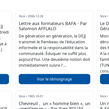
Nice • 2006-12-26
Nice •
Lettre aux formateurs BAFA - Par
Le D
JJ
Salomon AFFLALO
Gér
dredi
De génération en génération, le DEJJ
Mon 
a
transmet le flambeau de l'éducation
déro
ye à
informelle et la responsabilité dans la
des 
.)
communauté. Éduquer ne suffit plus
A la
aujourd'hui. Une deuxième notion doit
fami
immédiatement suivre l'…
(TUN
cons
Voir le témoignage
Nice • 1965-10-01
Nice •
Chevreuil , un « homme bien », un
Un m
ANGE
«gentleman » - Par Yves ROUAS
& E