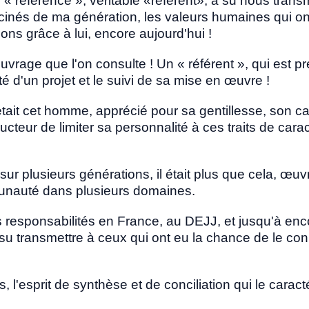
« référence », véritable «référent», a su nous tran
inés de ma génération, les valeurs humaines qui on
s grâce à lui, encore aujourd'hui !
rage que l'on consulte ! Un « référent », qui est p
té d'un projet et le suivi de sa mise en œuvre !
était cet homme, apprécié pour sa gentillesse, son ca
ucteur de limiter sa personnalité à ces traits de cara
t sur plusieurs générations, il était plus que cela, œuv
nauté dans plusieurs domaines.
 responsabilités en France, au DEJJ, et jusqu'à enc
 su transmettre à ceux qui ont eu la chance de le con
, l'esprit de synthèse et de conciliation qui le caracté