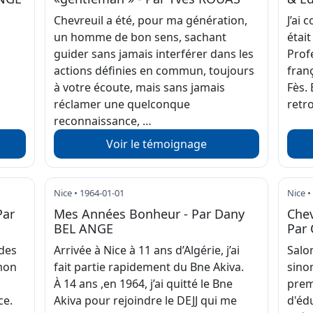
Chevreuil a été, pour ma génération,
J’ai 
un homme de bon sens, sachant
était
guider sans jamais interférer dans les
Prof
actions définies en commun, toujours
fran
à votre écoute, mais sans jamais
Fès. 
réclamer une quelconque
retr
reconnaissance, …
Voir le témoignage
Nice • 1964-01-01
Nice •
Par
Mes Années Bonheur - Par Dany
Chev
BEL ANGE
Par 
 des
Arrivée à Nice à 11 ans d’Algérie, j’ai
Salo
omon
fait partie rapidement du Bne Akiva.
sinon
À 14 ans ,en 1964, j’ai quitté le Bne
prem
ce.
Akiva pour rejoindre le DEJJ qui me
d'éd