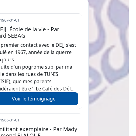
 1967-01-01
EJJ, École de la vie - Par
ard SEBAG
premier contact avec le DEJJ s'est
ulé en 1967, année de la guerre
6 jours.
 suite d'un pogrome subi par ma
lle dans les rues de TUNIS
ISIE), que mes parents
idéraient être '' Le Café des Dél…
Voir le témoignage
 1965-01-01
ilitant exemplaire - Par Mady
dmond ELALOUF