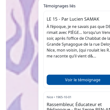
Témoignages liés
LE 15 - Par Lucien SAMAK
À l’époque, je ne savais pas que DE
rimait avec PIÈGE… lorsqu’un Ven
soir, après l’oﬃce de Chabbat de l
Grande Synagogue de la rue Delo
Nice, mon voisin, (qui roulait les R.
me raconte qu’il vient d&…
Voir le témoignage
Nice • 1965-10-01
Rassembleur, Éducateur et
Pédagogue - Par Serge BEN-