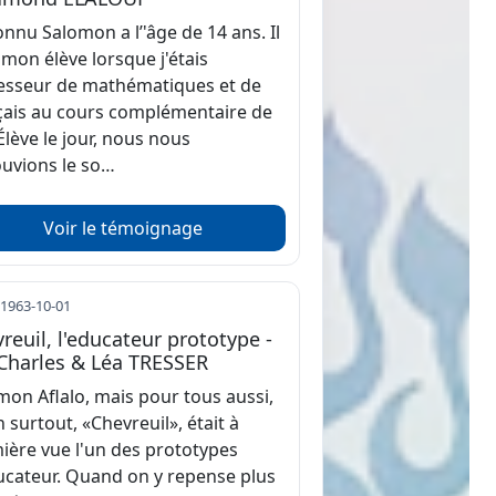
connu Salomon a l’'âge de 14 ans. Il
 mon élève lorsque j'étais
esseur de mathématiques et de
çais au cours complémentaire de
Élève le jour, nous nous
ouvions le so…
Voir le témoignage
 1963-10-01
reuil, l'educateur prototype -
Charles & Léa TRESSER
mon Aflalo, mais pour tous aussi,
 surtout, «Chevreuil», était à
ière vue l'un des prototypes
ucateur. Quand on y repense plus