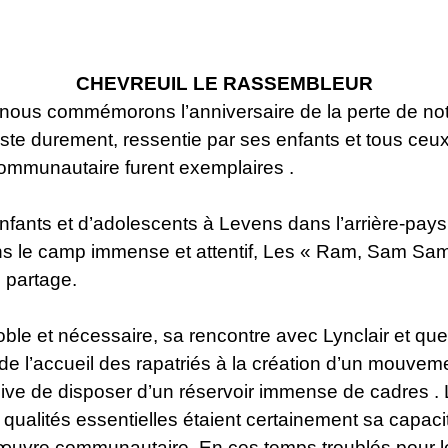
CHEVREUIL LE RASSEMBLEUR
ous commémorons l’anniversaire de la perte de notr
ste durement, ressentie par ses enfants et tous ceux 
ommunautaire furent exemplaires .
ants et d’adolescents à Levens dans l’arrière-pays n
ans le camp immense et attentif, Les « Ram, Sam Sam
u partage.
oble et nécessaire, sa rencontre avec Lynclair et qu
 de l’accueil des rapatriés à la création d’un mouv
ive de disposer d’un réservoir immense de cadres . L
 qualités essentielles étaient certainement sa capac
’œuvre communautaire. En ces temps troublés pour l